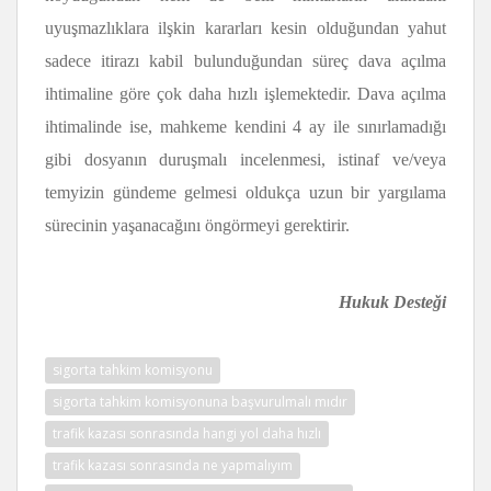
uyuşmazlıklara ilşkin kararları kesin olduğundan yahut
sadece itirazı kabil bulunduğundan süreç dava açılma
ihtimaline göre çok daha hızlı işlemektedir. Dava açılma
ihtimalinde ise, mahkeme kendini 4 ay ile sınırlamadığı
gibi dosyanın duruşmalı incelenmesi, istinaf ve/veya
temyizin gündeme gelmesi oldukça uzun bir yargılama
sürecinin yaşanacağını öngörmeyi gerektirir.
Hukuk Desteği
sigorta tahkim komisyonu
sigorta tahkim komisyonuna başvurulmalı mıdır
trafik kazası sonrasında hangi yol daha hızlı
trafik kazası sonrasında ne yapmalıyım