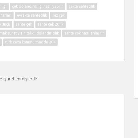
ılığı
çek dolandırıcılığı nasıl yapılır
çekte sahtecilik
ararları
evrakta sahtecilik
ikiz çek
k suçu
sahte çek
sahte çek 2017
ak suretiyle nitelikli dolandırıcılık
sahte çek nasıl anlaşılır
türk ceza kanunu madde 204
le işaretlenmişlerdir