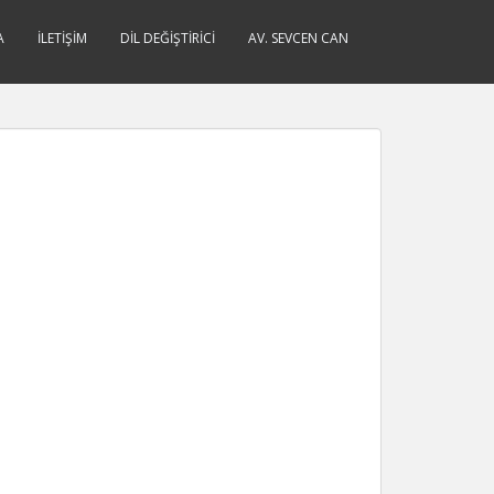
A
İLETIŞIM
DIL DEĞIŞTIRICI
AV. SEVCEN CAN