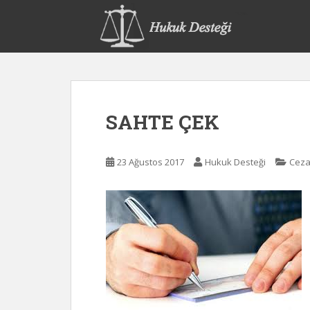
S
k
i
p
t
o
m
SAHTE ÇEK
a
i
n
23 Ağustos 2017
Hukuk Desteği
Ceza
c
o
n
t
e
n
t