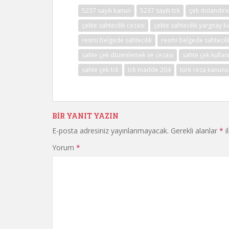
5237 sayılı kanun
5237 sayılı tck
çek dolandırıc
çekte sahtecilik cezası
çekte sahtecilik yargıtay k
resmi belgede sahtecilik
resmi belgede sahtecili
sahte çek düzenlemek ve cezası
sahte çek kullanm
sahte çek tck
tck madde 204
türk ceza kanunu
BIR YANIT YAZIN
E-posta adresiniz yayınlanmayacak.
Gerekli alanlar
*
i
Yorum
*