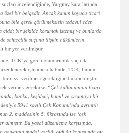
k suçları incelendiğinde, Yargıtay kararlarında
a özel bir belgedir. Ancak kanun koyucu ticarî
 buna bile gerek görülmeksizin tedavül eden
a ciddî bir şekilde korumak istemiş ve bunlarda
ede sahtecilik suçuna ilişkin hükümlerin
lı bir yer verilmiştir.
inde, TCK’ya göre dolandırıcılık suçu da
düzenlenerek işlenmesi halinde, TCK, bunun
ğır bir ceza verilmesi gerektiğine hükmetmiştir.
rnek vermek gerekirse: “
Çek kullanımının ticari
nında, banka, keşideci, hamil ve cirantaya bir
deniyle 5941 sayılı Çek Kanunu’nda ayrıntılı
nun 2. maddesinin 5. fıkrasında ise ‘çek
yer almıştır. Bu yasal düzenleme karşısında,
nin bankanın maddi varlığı olduğu konusunda bir