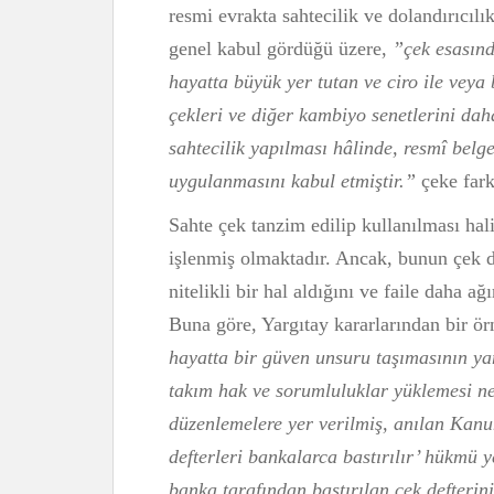
resmi evrakta sahtecilik ve dolandırıcılı
genel kabul gördüğü üzere,
”çek esasınd
hayatta büyük yer tutan ve ciro ile veya
çekleri ve diğer kambiyo senetlerini dah
sahtecilik yapılması hâlinde, resmî belg
uygulanmasını kabul etmiştir.”
çeke fark
Sahte çek tanzim edilip kullanılması hal
işlenmiş olmaktadır. Ancak, bunun çek 
nitelikli bir hal aldığını ve faile daha a
Buna göre, Yargıtay kararlarından bir ö
hayatta bir güven unsuru taşımasının ya
takım hak ve sorumluluklar yüklemesi ne
düzenlemelere yer verilmiş, anılan Kanu
defterleri bankalarca bastırılır’ hükmü 
banka tarafından bastırılan çek defteri