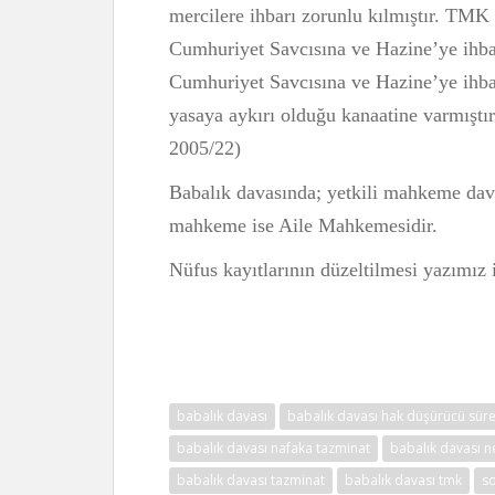
mercilere ihbarı zorunlu kılmıştır. TMK
Cumhuriyet Savcısına ve Hazine’ye ihb
Cumhuriyet Savcısına ve Hazine’ye ihbar
yasaya aykırı olduğu kanaatine varmışt
2005/22)
Babalık davasında; yetkili mahkeme dav
mahkeme ise Aile Mahkemesidir.
Nüfus kayıtlarının düzeltilmesi yazımız 
babalık davası
babalık davası hak düşürücü sür
babalık davası nafaka tazminat
babalık davası n
babalık davası tazminat
babalık davası tmk
so