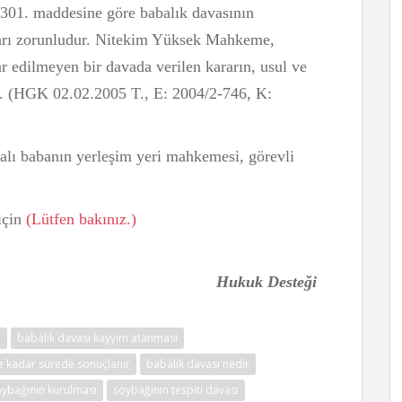
 301. maddesine göre babalık davasının
arı zorunludur. Nitekim Yüksek Mahkeme,
 edilmeyen bir davada verilen kararın, usul ve
ır. (HGK 02.02.2005 T., E: 2004/2-746, K:
alı babanın yerleşim yeri mahkemesi, görevli
için
(Lütfen bakınız.)
Hukuk Desteği
e
babalık davası kayyım atanması
e kadar sürede sonuçlanır
babalık davası nedir
ybağının kurulması
soybağının tespiti davası