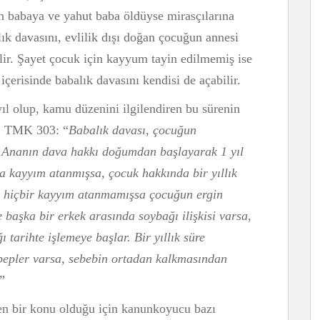
n babaya ve yahut baba öldüyse mirasçılarına
lık davasını, evlilik dışı doğan çocuğun annesi
ir. Şayet çocuk için kayyum tayin edilmemiş ise
 içerisinde babalık davasını kendisi de açabilir.
ıl olup, kamu düzenini ilgilendiren bu sürenin
r. TMK 303: “
Babalık davası, çocuğun
 Ananın dava hakkı doğumdan başlayarak 1 yıl
kayyım atanmışsa, çocuk hakkında bir yıllık
e, hiçbir kayyım atanmamışsa çocuğun ergin
 başka bir erkek arasında soybağı ilişkisi varsa,
ğı tarihte işlemeye başlar. Bir yıllık süre
ebepler varsa, sebebin ortadan kalkmasından
”
en bir konu olduğu için kanunkoyucu bazı