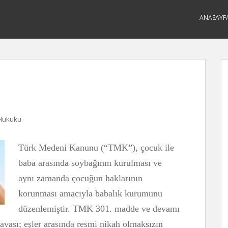
ANASAYF
 Hukuku
Tür
k Medeni Kanunu (“TMK”), çocuk ile
baba arasında soybağının kurulması ve
aynı zamanda çocuğun haklarının
korunması amacıyla babalık kurumunu
düzenlemiştir. TMK 301. madde ve devamı
davası; eşler arasında resmi nikah olmaksızın