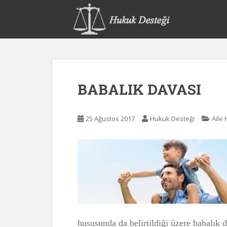
S
k
i
p
t
o
m
BABALIK DAVASI
a
i
n
25 Ağustos 2017
Hukuk Desteği
Aile
c
o
n
t
e
n
t
hususunda da belirtildiği üzere babalık 