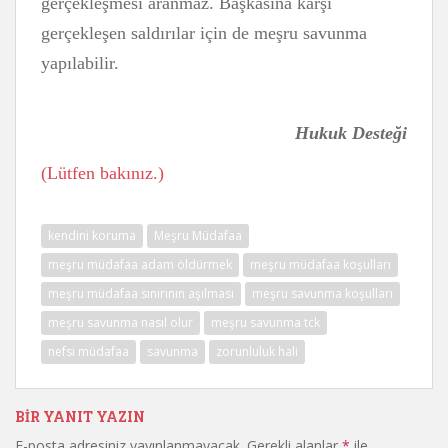
gerçekleşmesi aranmaz. Başkasına karşı
gerçekleşen saldırılar için de meşru savunma
yapılabilir.
Hukuk Desteği
(Lütfen bakınız.)
kendini koruma
Meşru Müdafaa
meşru müdafaa adam öldürmek
meşru müdafaa koşulları
meşru müdafaa sınırının aşılması
meşru savunma koşulları
meşru savunma nasıl olur
meşru savunma tck
nefsi müdafaa
savunma
zorunluluk hali
BIR YANIT YAZIN
E-posta adresiniz yayınlanmayacak.
Gerekli alanlar
*
ile