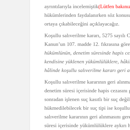
ayrıntılarıyla incelemiştik
(Lütfen bakınız
hükümlerinden faydalanırken söz konusu 
ortaya çıkabileceğini açıklayacağız.
Koşullu salıverilme kararı, 5275 sayılı
Kanun’un 107. madde 12. fıkrasına göre 
hükümlünün, denetim süresinde hapis ceza­
kendisine yüklenen yükümlü­lüklere, hâ
hâlinde koşullu salıverilme kararı geri a
Koşullu salıverilme kararının geri alı
denetim süresi içerisinde hapis cezasını g
sonradan işlenen suç kasıtlı bir suç deği
hükmedilebilecek bir suç tipi ise koşull
salıverilme kararının geri alınmasını ge
süresi içerisinde yükümlülüklere aykırı