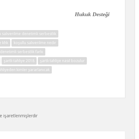
Hukuk Desteği
u salıverilme denetimli serbestlik
e khk
koşullu salıverilme nedir
denetimli serbestlik farkı
şartlı tahliye 2018
şartlı tahliye nasıl bozulur
tahliyeden kimler yararlanıcak
le işaretlenmişlerdir