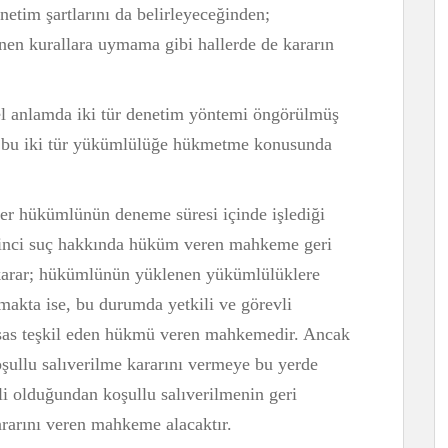
netim şartlarını da belirleyeceğinden;
nen kurallara uymama gibi hallerde de kararın
el anlamda iki tür denetim yöntemi öngörülmüş
 bu iki tür yükümlülüğe hükmetme konusunda
er hükümlünün deneme süresi içinde işlediği
ikinci suç hakkında hüküm veren mahkeme geri
 karar; hükümlünün yüklenen yükümlülüklere
nmakta ise, bu durumda yetkili ve görevli
esas teşkil eden hükmü veren mahkemedir. Ancak
şullu salıverilme kararını vermeye bu yerde
i olduğundan koşullu salıverilmenin geri
ararını veren mahkeme alacaktır.