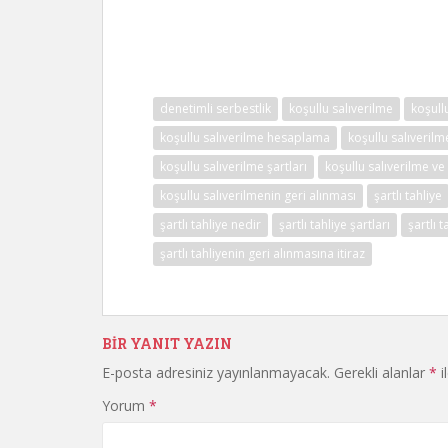
denetimli serbestlik
koşullu salıverilme
koşull
koşullu salıverilme hesaplama
koşullu salıverilm
koşullu salıverilme şartları
koşullu salıverilme ve 
koşullu salıverilmenin geri alınması
şartlı tahliye
şartlı tahliye nedir
şartlı tahliye şartları
şartlı 
şartlı tahliyenin geri alınmasına itiraz
BIR YANIT YAZIN
E-posta adresiniz yayınlanmayacak.
Gerekli alanlar
*
i
Yorum
*