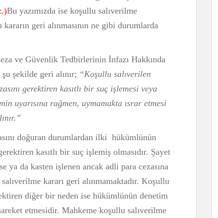
.)
Bu yazımızda ise koşullu salıverilme
kararın geri alınmasının ne gibi durumlarda
 Ceza ve Güvenlik Tedbirlerinin İnfazı Hakkında
şu şekilde geri alınır;
“Koşullu salıverilen
sını gerektiren kasıtlı bir suç işlemesi veya
kimin uyarısına rağmen, uymamakta ısrar etmesi
lınır.”
nmasını doğuran durumlardan ilki hükümlünün
erektiren kasıtlı bir suç işlemiş olmasıdır. Şayet
lse ya da kasten işlenen ancak adli para cezasına
u salıverilme kararı geri alınmamaktadır. Koşullu
rektiren diğer bir neden ise hükümlünün denetim
 hareket etmesidir. Mahkeme koşullu salıverilme