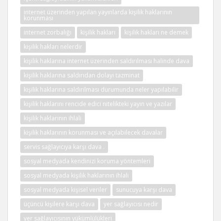
internet üzerinden yapılan yayınlarda kişilik haklarının
korunması
internet zorbalığı
kişilik hakları
kişilik hakları ne demek
kişilik hakları nelerdir
kişilik haklarına internet üzerinden saldırılması halinde dava
kişilik haklarına saldırıdan dolayı tazminat
kişilik haklarına saldırılması durumunda neler yapılabilir
kişilik haklarını rencide edici nitelikteki yayın ve yazılar
kişilik haklarının ihlali
kişilik haklarının korunması ve açılabilecek davalar
servis sağlayıcıya karşı dava .
sosyal medyada kendinizi koruma yöntemleri
sosyal medyada kişilik haklarının ihlali
sosyal medyada kişisel veriler
sunucuya karşı dava
üçüncü kişilere karşı dava
yer sağlayıcısı nedir
yer sağlayıcısının yükümlülükleri