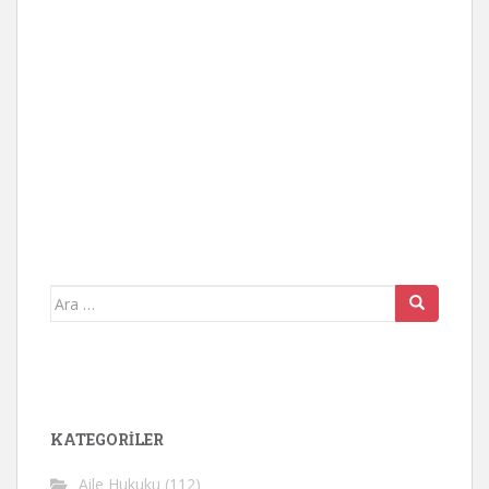
Arama
yap:
KATEGORİLER
Aile Hukuku
(112)