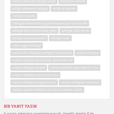
mernis adresine tebligat nedir
mernis ne demek
tebliğ edilmeyen tebligat
tebliğ ne demek
Tebligat Kanunu
Tebligat Kanununun Uygulanmasına Dair Yönetmelik
tebligat lkarşı tarafa nasıl gider
tebligat nasıl olmalı
tebligat nasıl postalanır
tebligat nedir
usule uygun tebligat
usulsüz bir tebligatın varlığını nasıl anlarız
usulsüz tebligat
usulsüz tebligat geçerli hale getirilebilir mi
usulsüz tebligat şikayet
usulsüz tebligat yaparsam ne olur
usulsüz tebligat yapılırsa ne olur
usulsüz tebligat yargıtay kararı
usulsüz tebligatın sonuçları
usulsüz yapılan tebligat için nereye şikayet yapılır
BIR YANIT YAZIN
E-posta adresiniz yayınlanmayacak.
Gerekli alanlar
*
ile