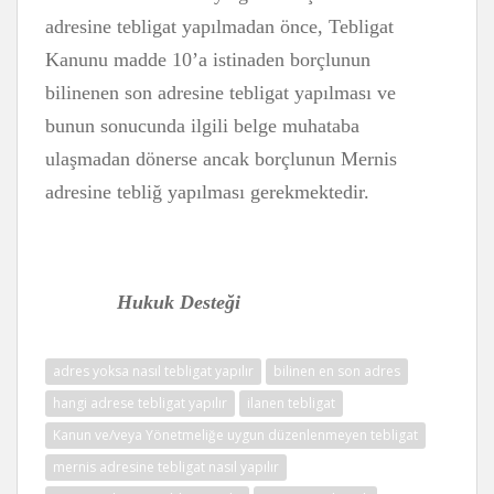
adresine tebligat yapılmadan önce, Tebligat
Kanunu madde 10’a istinaden borçlunun
bilinenen son adresine tebligat yapılması ve
bunun sonucunda ilgili belge muhataba
ulaşmadan dönerse ancak borçlunun Mernis
adresine tebliğ yapılması gerekmektedir.
Hukuk Desteği
adres yoksa nasıl tebligat yapılır
bilinen en son adres
hangi adrese tebligat yapılır
ilanen tebligat
Kanun ve/veya Yönetmeliğe uygun düzenlenmeyen tebligat
mernis adresine tebligat nasıl yapılır