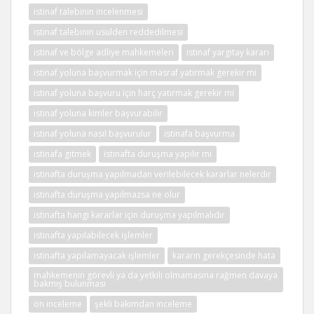
istinaf talebinin incelenmesi
istinaf talebinin usulden reddedilmesi
istinaf ve bölge adliye mahkemeleri
istinaf yargıtay kararı
istinaf yoluna başvurmak için masraf yatırmak gerekir mi
istinaf yoluna başvuru için harç yatırmak gerekir mi
istinaf yoluna kimler başvurabilir
istinaf yoluna nasıl başvurulur
istinafa başvurma
istinafa gitmek
istinafta duruşma yapılır mı
istinafta duruşma yapılmadan verilebilecek kararlar nelerdir
istinafta duruşma yapılmazsa ne olur
istinafta hangi kararlar için duruşma yapılmalıdır
istinafta yapılabilecek işlemler
istinafta yapılamayacak işlemler
kararın gerekçesinde hata
mahkemenin görevli ya da yetkili olmamasına rağmen davaya
bakmış bulunması
ön inceleme
şekli bakımdan inceleme