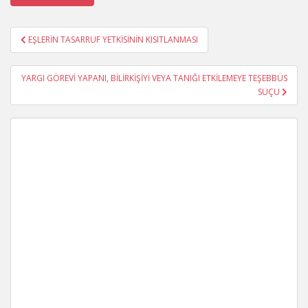
Yazı
EŞLERİN TASARRUF YETKİSİNİN KISITLANMASI
gezinmesi
YARGI GÖREVİ YAPANI, BİLİRKİŞİYİ VEYA TANIĞI ETKİLEMEYE TEŞEBBÜS
SUÇU