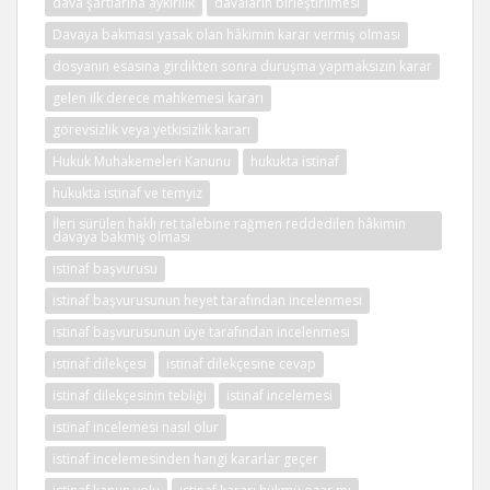
dava şartlarına aykırılık
davaların birleştirilmesi
Davaya bakması yasak olan hâkimin karar vermiş olması
dosyanın esasına girdikten sonra duruşma yapmaksızın karar
gelen ilk derece mahkemesi kararı
görevsizlik veya yetkisizlik kararı
Hukuk Muhakemeleri Kanunu
hukukta istinaf
hukukta istinaf ve temyiz
İleri sürülen haklı ret talebine rağmen reddedilen hâkimin
davaya bakmış olması
istinaf başvurusu
istinaf başvurusunun heyet tarafından incelenmesi
istinaf başvurusunun üye tarafından incelenmesi
istinaf dilekçesi
istinaf dilekçesine cevap
istinaf dilekçesinin tebliği
istinaf incelemesi
istinaf incelemesi nasıl olur
istinaf incelemesinden hangi kararlar geçer