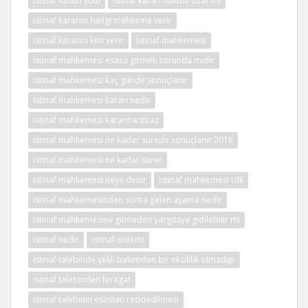
istinaf kanun yolu
istinaf kararı hükmü ozar mı
istinaf kararını hangi mahkeme verir
istinaf kararını kim verir
İstinaf mahkemesi
istinaf mahkemesi esasa girmek zorunda mıdır
istinaf mahkemesi kaç günde sonuçlanır
istinaf mahkemesi kararı nedir
istinaf mahkemesi kararına itiraz
istinaf mahkemesi ne kadar sürede sonuçlanır 2018
istinaf mahkemesi ne kadar sürer
istinaf mahkemesi neye denir
istinaf mahkemesi tdk
istinaf mahkemesinden sonra gelen aşama nedir
istinaf mahkemesine gitmeden yargıtaya gidilebilir mi
istinaf nedir
istinaf sistemi
istinaf talebinde şekli bakımdan bir eksiklik olmadığı
istinaf talebinden feragat
istinaf talebinin esastan reddedilmesi