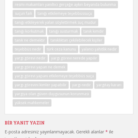
resmi makamları yanıltıcı gerçeğe aykırı beyanda bulunma
suçun faili
tanığı etkilemeye teşebbüssuçu
tanığı etkileyerek yalan söylettirmek suç mudur
tanığı korkutmak
tanığı susturmak
tanık kimdir
tanık ne demektir
tanıklıktan çekilebilecek kişiler
teşebbüs nedir
türk ceza kanunu
yalancı şahitlik nedir
yargı görevi nedir
yargı görevi nerede yapılır
yargı görevi yapan ne demek
yargı görevi yapanı etkilemeye teşebbüs suçu
yargı görevini kimler yapabilir
yargı nedir
yargıtay kararı
yargıya olan güven duygusunun korunması
yüksek mahkemeler
BIR YANIT YAZIN
E-posta adresiniz yayınlanmayacak.
Gerekli alanlar
*
ile