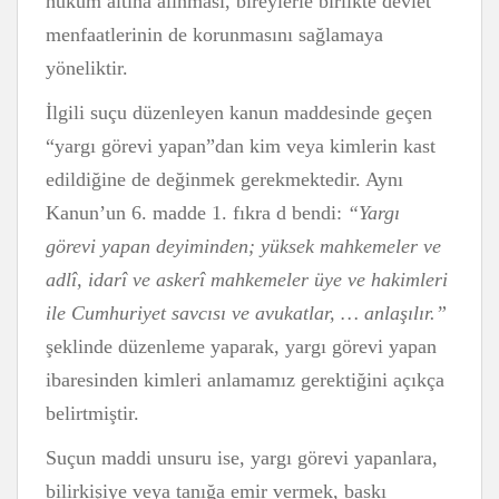
hüküm altına alınması, bireylerle birlikte devlet
menfaatlerinin de korunmasını sağlamaya
yöneliktir.
İlgili suçu düzenleyen kanun maddesinde geçen
“yargı görevi yapan”dan kim veya kimlerin kast
edildiğine de değinmek gerekmektedir. Aynı
Kanun’un 6. madde 1. fıkra d bendi:
“Yargı
görevi yapan deyiminden; yüksek mahkemeler ve
adlî, idarî ve askerî mahkemeler üye ve hakimleri
ile Cumhuriyet savcısı ve avukatlar, … anlaşılır.”
şeklinde düzenleme yaparak, yargı görevi yapan
ibaresinden kimleri anlamamız gerektiğini açıkça
belirtmiştir.
Suçun maddi unsuru ise, yargı görevi yapanlara,
bilirkişiye veya tanığa emir vermek, baskı