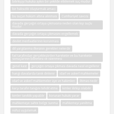
bilirkişiyi hukuka aykırı bir şekilde etkilemek suç mudur
bir haksızlık oluşturmak amacı
bu suçun hüküm altına alınması
Cumhuriyet savcısı
davada gerçeğin ortaya çıkmasına neden olan kişi suçlu
mudur
davada gerçeğin ortaya çıkmasını engellemek
devlet menfaatlerinin korunması
dil yargılanma ilkesinin gerekleri nelerdir
fail tarafından gerçekleştirilen hareketin ve bu hareketin
sonuçlarının bilinmesi ve istenmesi
genel kast
gerçeğin ortaya çıkması davada nasıl engellenir
hangi davalarda tanık dinlenir
idarî ve askerî mahkemeler
idarî ve askerî mahkemeler üye ve hakimleri
iltimas nedir
karşı tarafın tanığını tehdit etme
kimler ilirkişi olabilir
kimler tanıklık yapablir
korunan hukuki yarar
mahkemeye sahte belge sunma
mahkemeyi yanıltma
nüfuz uygulamak