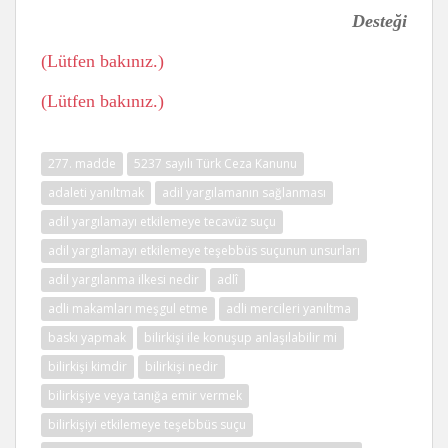
Desteği
(Lütfen bakınız.)
(Lütfen bakınız.)
277. madde
5237 sayılı Türk Ceza Kanunu
adaleti yanıltmak
adil yargılamanın sağlanması
adil yargılamayı etkilemeye tecavüz suçu
adil yargılamayı etkilemeye teşebbüs suçunun unsurları
adil yargılanma ilkesi nedir
adlî
adli makamları meşgul etme
adli mercileri yanıltma
baskı yapmak
bilirkişi ile konuşup anlaşılabilir mi
bilirkişi kimdir
bilirkişi nedir
bilirkişiye veya tanığa emir vermek
bilirkişiyi etkilemeye teşebbüs suçu