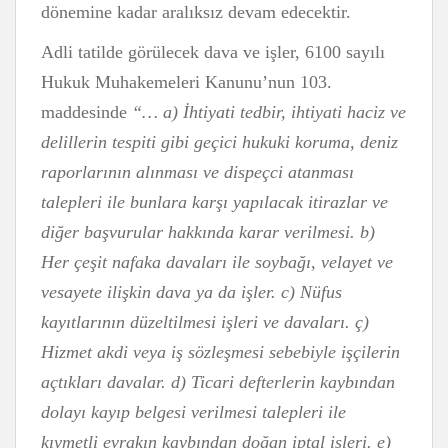
dönemine kadar aralıksız devam edecektir.
Adli tatilde görülecek dava ve işler, 6100 sayılı
Hukuk Muhakemeleri Kanunu’nun 103.
maddesinde
“… a) İhtiyati tedbir, ihtiyati haciz ve
delillerin tespiti gibi geçici hukuki koruma, deniz
raporlarının alınması ve dispeçci atanması
talepleri ile bunlara karşı yapılacak itirazlar ve
diğer başvurular hakkında karar verilmesi. b)
Her çeşit nafaka davaları ile soybağı, velayet ve
vesayete ilişkin dava ya da işler. c) Nüfus
kayıtlarının düzeltilmesi işleri ve davaları. ç)
Hizmet akdi veya iş sözleşmesi sebebiyle işçilerin
açtıkları davalar. d) Ticari defterlerin kaybından
dolayı kayıp belgesi verilmesi talepleri ile
kıymetli evrakın kaybından doğan iptal işleri. e)