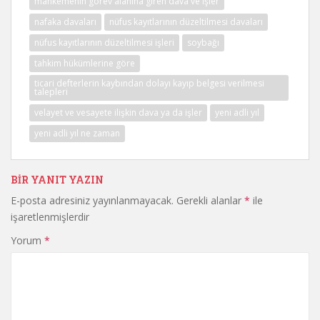
mahkemenin görev alanına giren dava ve işler
nafaka davaları
nüfus kayıtlarının düzeltilmesi davaları
nüfus kayıtlarının düzeltilmesi işleri
soybağı
tahkim hükümlerine göre
ticari defterlerin kaybından dolayı kayıp belgesi verilmesi
talepleri
velayet ve vesayete ilişkin dava ya da işler
yeni adli yıl
yeni adli yıl ne zaman
BIR YANIT YAZIN
E-posta adresiniz yayınlanmayacak.
Gerekli alanlar
*
ile
işaretlenmişlerdir
Yorum
*