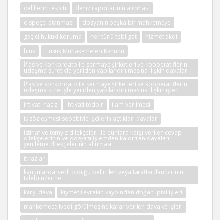
delillerin tespiti
deniz raporlarının alınması
dispeçci atanması
dosyanın başka bir mahkemeye
geçici hukuki koruma
her türlü tebligat
hizmet akdi
hmk
Hukuk Muhakemeleri Kanunu
İflas ve konkordato ile sermaye şirketleri ve kooperatiflerin
uzlaşma suretiyle yeniden yapılandırılmasına ilişkin davalar
İflas ve konkordato ile sermaye şirketleri ve kooperatiflerin
uzlaşma suretiyle yeniden yapılandırılmasına ilişkin işler
ihtiyati haciz
ihtiyati tedbir
ilam verilmesi
iş sözleşmesi sebebiyle işçilerin açtıkları davalar
istinaf ve temyiz dilekçeleri ile bunlara karşı verilen cevap
dilekçelerinin ve dosyası işlemden kaldırılan davaları
yenileme dilekçelerinin alınması
itirazlar
kanunlarda ivedi olduğu belirtilen veya taraflardan birinin
talebi üzerine
karşı dava
kıymetli evrakın kaybından doğan iptal işleri
mahkemece ivedi görülmesine karar verilen dava ve işler.