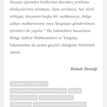
dosyası işlemden kaldırılan davaları yenileme
dilekçelerinin alınması, ilam verilmesi, her türlü
tebligat, dosyanın başka bir mahkemeye, bölge
adliye mahkemesine veya Yargıtaya gönderilmesi
işlemleri de yapılır.”
Bu bahsedilen hususların
Bölge Adliye Mahkemeleri ve Yargıtay
bakımından da aynen geçerli olduğunu belirtmek
isteriz.
Hukuk Desteği
20 Temmuz ile 31 Ağustos
6100 sayılı Hukuk Muhakemeleri Kanunu
adli tatil
adli tatil ne zaman
adli tatil ne zaman biter
adli tatil nedir
adli tatilde boama davasına bakılır mı