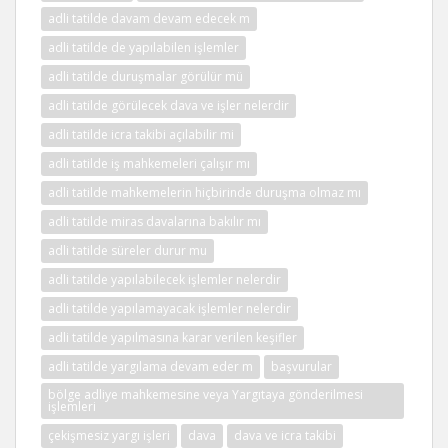
adli tatilde davam devam edecek m
adli tatilde de yapılabilen işlemler
adli tatilde duruşmalar görülür mü
adli tatilde görülecek dava ve işler nelerdir
adli tatilde icra takibi açılabilir mi
adli tatilde iş mahkemeleri çalışır mı
adli tatilde mahkemelerin hiçbirinde duruşma olmaz mı
adli tatilde miras davalarına bakılır mı
adli tatilde süreler durur mu
adli tatilde yapılabilecek işlemler nelerdir
adli tatilde yapılamayacak işlemler nelerdir
adli tatilde yapılmasına karar verilen keşifler
adli tatilde yargılama devam eder m
başvurular
bölge adliye mahkemesine veya Yargıtaya gönderilmesi
işlemleri
çekişmesiz yargı işleri
dava
dava ve icra takibi