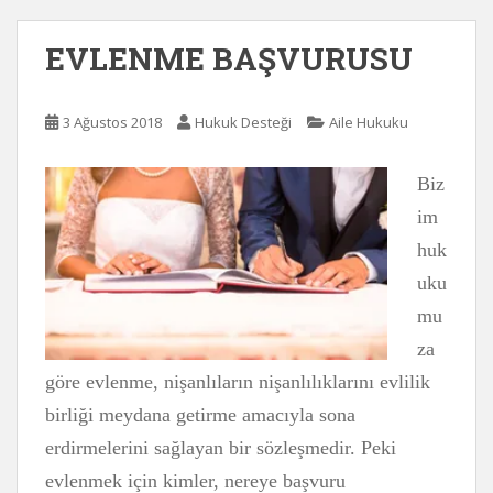
EVLENME BAŞVURUSU
3 Ağustos 2018
Hukuk Desteği
Aile Hukuku
Biz
im
huk
uku
mu
za
göre evlenme, nişanlıların nişanlılıklarını evlilik
birliği meydana getirme amacıyla sona
erdirmelerini sağlayan bir sözleşmedir. Peki
evlenmek için kimler, nereye başvuru