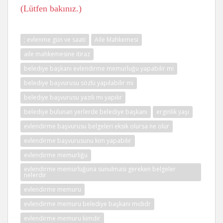
(Lütfen bakınız.)
; evlenme gün ve saati
Aile Mahkemesi
aile mahkemesine itiraz
belediye başkanı evlendirme memurluğu yapabilir mi
belediye başvurusu sözlü yapılabilir mi
belediye başvurusu yazılı mı yapılır
belediye bulunan yerlerde belediye başkanı
erginlik yaşı
evlendirme başvurusu belgeleri eksik olursa ne olur
evlendirme başvurusunu kim yapabilir
evlendirme memurlığu
evlendirme memurluğuna sunulması gereken belgeler
nelerdir
evlendirme memuru
evlendirme memuru belediye başkanı mıdıdr
evlendirme memuru kimdir