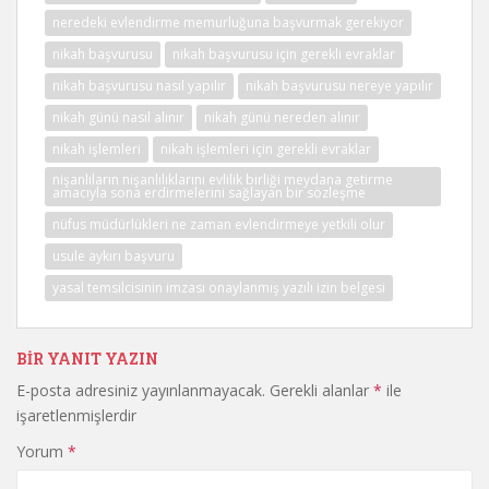
neredeki evlendirme memurluğuna başvurmak gerekiyor
nikah başvurusu
nikah başvurusu için gerekli evraklar
nikah başvurusu nasıl yapılır
nikah başvurusu nereye yapılır
nikah günü nasıl alınır
nikah günü nereden alınır
nikah işlemleri
nikah işlemleri için gerekli evraklar
nişanlıların nişanlılıklarını evlilik birliği meydana getirme
amacıyla sona erdirmelerini sağlayan bir sözleşme
nüfus müdürlükleri ne zaman evlendirmeye yetkili olur
usule aykırı başvuru
yasal temsilcisinin imzası onaylanmış yazılı izin belgesi
BIR YANIT YAZIN
E-posta adresiniz yayınlanmayacak.
Gerekli alanlar
*
ile
işaretlenmişlerdir
Yorum
*