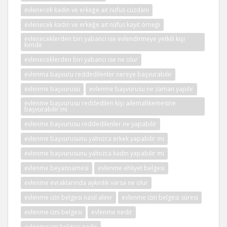
evlenecek kadın ve erkeğe ait nüfus cüzdanı
evlenecek kadın ve erkeğe ait nüfus kayıt örneği
evleneceklerden biri yabancı ise evlendirmeye yetkili kişi
kimdir
evleneceklerden biri yabancı ise ne olur
evlenma başvuru reddedilenler nereye başvurabilir
evlenme başvurusu
evlenme başvurusu ne zaman yapılır
evlenme başvurusu reddedilen kişi ailemahkemesine
başvurabilir mi
evlenme başvurusu reddedilenler ne yapabilir
evlenme başvurusunu yalnızca erkek yapabilir mi
evlenme başvurusunu yalnızca kadın yapabilir mi
evlenme beyannamesi
evlenme ehliyet belgesi
evlenme evraklarında aykırılık varsa ne olur
evlenme izin belgesi nasıl alınır
evlenme izin belgesi süresi
evlenme izni belgesi
evlenme nedir
evlenmeizin belgesi nedir