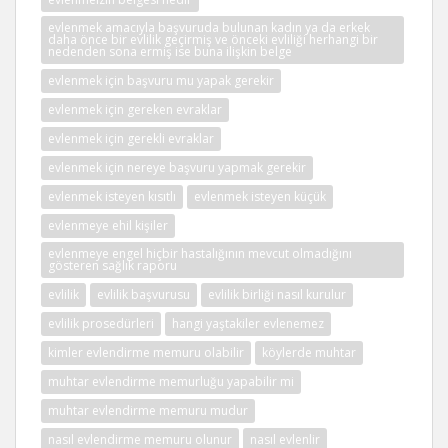
evlenmek amacıyla başvuruda bulunan kadın ya da erkek
daha önce bir evlilik geçirmiş ve önceki evliliği herhangi bir
nedenden sona ermiş ise buna ilişkin belge
evlenmek için başvuru mu yapak gerekir
evlenmek için gereken evraklar
evlenmek için gerekli evraklar
evlenmek için nereye başvuru yapmak gerekir
evlenmek isteyen kısıtlı
evlenmek isteyen küçük
evlenmeye ehil kişiler
evlenmeye engel hiçbir hastalığının mevcut olmadığını
gösteren sağlık raporu
evlilik
evlilik başvurusu
evlilik birliği nasıl kurulur
evlilik prosedürleri
hangi yaştakiler evlenemez
kimler evlendirme memuru olabilir
köylerde muhtar
muhtar evlendirme memurluğu yapabilir mi
muhtar evlendirme memuru mudur
nasıl evlendirme memuru olunur
nasıl evlenlir