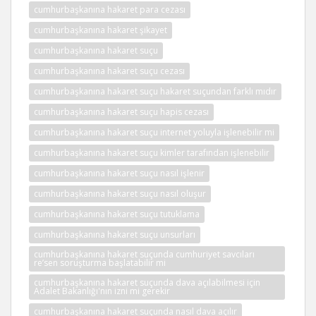
cumhurbaşkanına hakaret para cezası
cumhurbaşkanına hakaret şikayet
cumhurbaşkanına hakaret suçu
cumhurbaşkanına hakaret suçu cezası
cumhurbaşkanına hakaret suçu hakaret suçundan farklı mıdır
cumhurbaşkanına hakaret suçu hapis cezası
cumhurbaşkanına hakaret suçu internet yoluyla işlenebilir mi
cumhurbaşkanına hakaret suçu kimler tarafından işlenebilir
cumhurbaşkanına hakaret suçu nasıl işlenir
cumhurbaşkanına hakaret suçu nasıl oluşur
cumhurbaşkanına hakaret suçu tutuklama
cumhurbaşkanına hakaret suçu unsurları
cumhurbaşkanına hakaret suçunda cumhuriyet savcıları
re’sen soruşturma başlatabilir mi
cumhurbaşkanına hakaret suçunda dava açılabilmesi için
Adalet Bakanlığı'nın izni mi gerekir
cumhurbaşkanına hakaret suçunda nasıl dava açılır