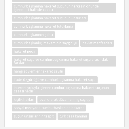
cumhurbaşkanına hakaret suçunun herkesin önünde
işlenmesi halinde cezası
cumhurbaşkanına hakaret suçunun unsurları
cumhurbaşkanına hakaret tutuklama
cumhurbaşkanının şahsı
cumhurbaşkanlığı makamının saygınlığı
devlet menfaatleri
hakaret nedir
hakaret suçu ve cumhurbaşkanına hakaret suçu arasındaki
farklar
hangi söylemler hakaret sayılır
ifade özgürlüğü ve cumhurbaşkanına hakaret suçu
internet yoluyla işlenen cumhurbaşkanına hakaret suçunun
cezası nedir
kişilik hakları
özel olarak düzenlenmiş suç tipi
sosyal medyada cumhurbaşkanına hakaret
suçun unsurlarının tespiti
türk ceza kanunu