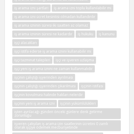
iş arama izni şartları
iş arama izni toplu kullanılabilir mi
iş arama izni ücret kesintisi olmadan kullandırılır
iş arama izninin süresi iki saatten az olamaz
iş arama izninin süresi ne kadardır
iş hukuku
iş kanunu
işçi alacakları
işçi istifa ederse iş arama iznini kullanabilir mi
işçi tazminat talepleri
işçi ve işveren uzlaşma
işçi yeni iş arama iznini ne zaman kullanmalıdır
işçinin çalıştığı işyerinden ayrılması
işçinin çalıştığı işyerinden çıkarılması
işçinin istifası
işçinin kovulması halinde hakları nelerdir
işçinin yeni iş arama izni
işçinin yükümlülükleri
işten ayrılacağı günden önceki günlere denk getirme
zorunluğu
işveren çalışılan iş arama izin saatlerinin ücretini 0 zamlı
olarak işçiye ödemek mecburiyetinde