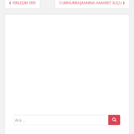
Yazı
YERLEŞİM YERİ
CUMHURBAŞKANINA HAKARET SUÇU
gezinmesi
Arama
yap: