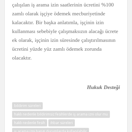
çalışılan iş arama izin saatlerinin ücretini %100
zamlı olarak işçiye ödemek mecburiyetinde
kalacaktır. Bir başka anlatımla, işçinin izin
kullanması sebebiyle çalışmaksızın alacağı ücrete
ek olarak, işçinin izin süresinde çalıştırılmasının
ücretini yüzde yüz zamlı ödemek zorunda
olacaktır.
Hukuk Desteği
bildirim süreleri
haklı nedenle bildirimsiz fesihlerde iş arama izni olur mu
haklı nedenle fesih
ihbar süreleri
iş arama izni hangi durumlarda kullanılabilir