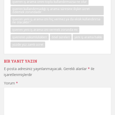
işveren iş arama iznini toplu kullandırmazsa ne olur
işveren kullandırmadığı iş arama süresine ilişkin ücret
ödemek zorundadır
İşveren yeni iş arama izni hiç vermez ya da eksik kullandırırsa
ne olacaktır?
işveren yeni iş arama izni vermek zorunda mı
işverenin yükümlülükleri
önel süreleri
yeni iş arama hakkı
yüzde yüz zamlı ücret
BIR YANIT YAZIN
E-posta adresiniz yayınlanmayacak.
Gerekli alanlar
*
ile
işaretlenmişlerdir
Yorum
*