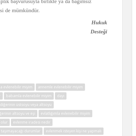
aiplik başvurusuyla birlikte ya da bağımsız
mesi de mümkündür.
kuk
Desteği
 evlenebilir miyim
annemle evlenebilir miyim
r
babamla evlenebilir miyim
dayı
e diğerinin üstsoyu veya altsoyu
iğerinin altsoyu ve eşi
evlatlığımla evlenebilir miyim
 olur
evlenme iradesi nedir
ik taşımayacağı durumlar
evlenmek isteyen kişi ne yapmalı