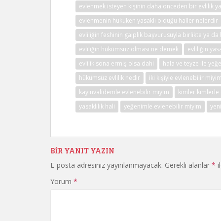
evlenmek isteyen kişinin daha önceden bir evlilik 
evlenmenin hukuken yasaklı olduğu haller nelerdir
evliliğin feshinin gaiplik başvurusuyla birlikte ya d
evliliğin hükümsüz olması ne demek
evliliğin ya
evlilik sona ermiş olsa dahi
hala ve teyze ile yeğe
hükümsüz evlilik nedir
iki kişiyle evlenebilir miyi
kayınvalidemle evlenebilir miyim
kimler kimlerl
yasaklılık hali
yeğenimle evlenebilir miyim
yen
BIR YANIT YAZIN
E-posta adresiniz yayınlanmayacak.
Gerekli alanlar
*
i
Yorum
*