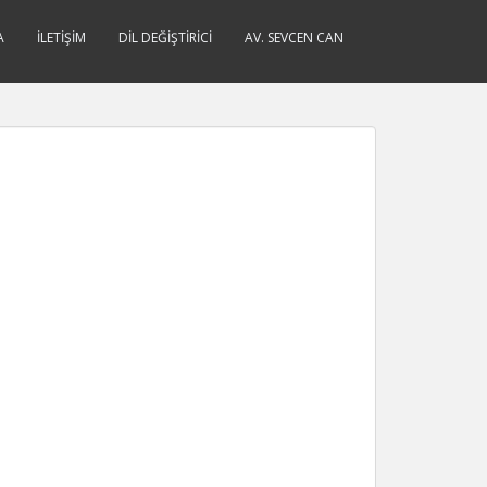
A
İLETIŞIM
DIL DEĞIŞTIRICI
AV. SEVCEN CAN