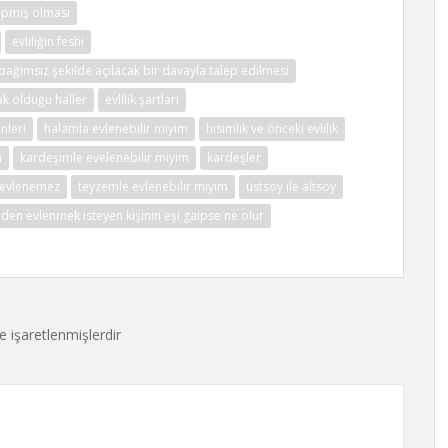
yapmış olması
evliliğin feshi
a bağımsız şekilde açılacak bir davayla talep edilmesi
sak olduğu haller
evlilik şartları
nleri
halamla evlenebilir miyim
hısımlık ve önceki evlilik
m
kardeşimle evelenebilir miyim
kardeşler
e evlenemez
teyzemle evlenebilir miyim
üstsoy ile altsoy
iden evlenmek isteyen kişinin eşi gaipse ne olur
le işaretlenmişlerdir