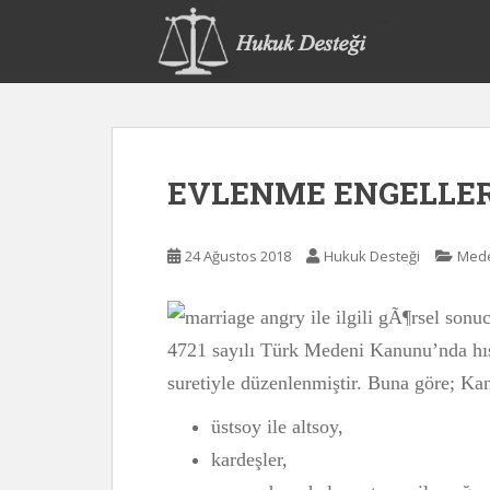
S
k
i
p
t
o
m
EVLENME ENGELLER
a
i
n
24 Ağustos 2018
Hukuk Desteği
Mede
c
o
n
t
4721 sayılı Türk Medeni Kanunu’nda hısı
e
suretiyle düzenlenmiştir. Buna göre; Ka
n
t
üstsoy ile altsoy,
kardeşler,