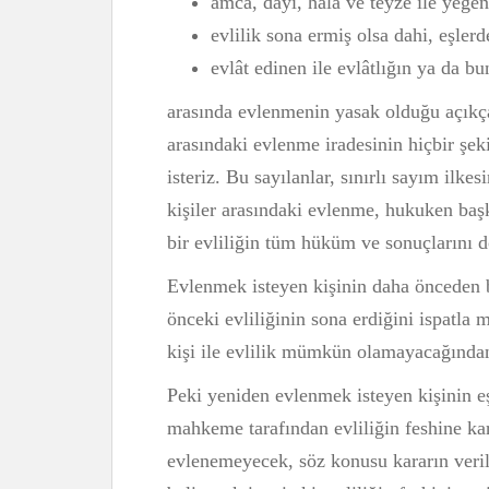
amca, dayı, hala ve teyze ile yeğen
evlilik sona ermiş olsa dahi, eşlerd
evlât edinen ile evlâtlığın ya da bu
arasında evlenmenin yasak olduğu açıkça 
arasındaki evlenme iradesinin hiçbir şek
isteriz. Bu sayılanlar, sınırlı sayım ilke
kişiler arasındaki evlenme, hukuken başk
bir evliliğin tüm hüküm ve sonuçlarını d
Evlenmek isteyen kişinin daha önceden b
önceki evliliğinin sona erdiğini ispatla 
kişi ile evlilik mümkün olamayacağından
Peki yeniden evlenmek isteyen kişinin e
mahkeme tarafından evliliğin feshine ka
evlenemeyecek, söz konusu kararın veril