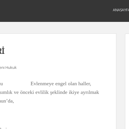
ANASAYF
İ
ni Hukuk
Evlenmeye engel olan haller,
mlık ve önceki evlilik şeklinde ikiye ayrılmak
nun’da,