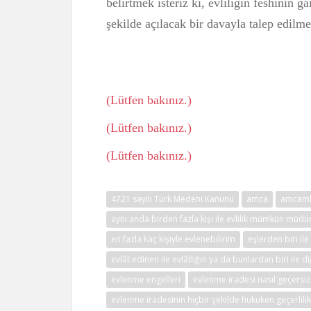
belirtmek isteriz ki, evliliğin feshinin g
şekilde açılacak bir davayla talep edil
Hu
(Lütfen bakınız.)
(Lütfen bakınız.)
(Lütfen bakınız.)
4721 sayılı Türk Medeni Kanunu
amca
amcamla
aynı anda birden fazla kişi ile evlilik mümkün müdü
en fazla kaç kişiyle evlenebilirim
eşlerden biri il
evlât edinen ile evlâtlığın ya da bunlardan biri ile d
evlenme engelleri
evlenme iradesi nasıl geçersiz
evlenme iradesinin hiçbir şekilde hukuken geçerlil