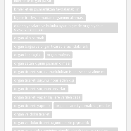
internette organ pazarı
kimler etkin pişmanlıktan faydalanabilir
kişinin iradesi olmadan organının alınması
ölüden yasalara ve hukuka aykırı biçimde organ yahut
dokunun alınması
organ alıp satmak
organ bağışı ve organ ticareti arasındaki fark
organ kaçakçılığı
organ mafyası
organ satan kişinin pişman olması
organ ticareti suçu zorunluluktan işlenirse ceza alınır mı
organ ticareti suçunu ihbar eden kişi
organ ticareti suçunun unsurları
organ ticareti yapan kişilere verilen ceza
organ ticareti yapmak
organ ticareti yapmak suç mudur
organ ve doku ticareti
organ ve doku ticareti uçunda etkin pişmanlık
organ veya doku teminine yönelik olarak ilan veya reklam