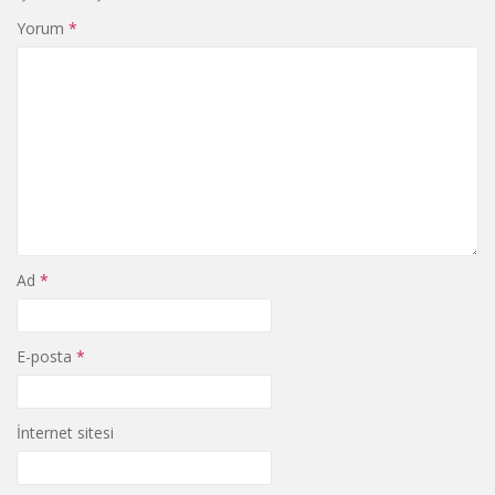
Yorum
*
Ad
*
E-posta
*
İnternet sitesi