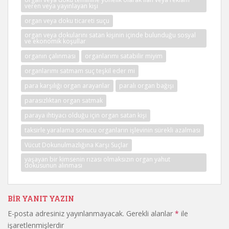
veren veya yayınlayan kişi
organ veya doku ticareti suçu
organ veya dokularını satan kişinin içinde bulunduğu sosyal
ve ekonomik koşullar
organın çalınması
organlarımı satabilir miyim
organlarımı satmam suç teşkil eder mi
para karşılığı organ arayanlar
paralı organ bağışı
parasızlıktan organ satmak
paraya ihtiyacı olduğu için organ satan kişi
taksirle yaralama sonucu organların işlevinin sürekli azalması
Vücut Dokunulmazlığına Karşı Suçlar
yaşayan bir kimsenin rızası olmaksızın organ yahut
dokusunun alınması
BIR YANIT YAZIN
E-posta adresiniz yayınlanmayacak.
Gerekli alanlar
*
ile
işaretlenmişlerdir