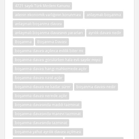
4721 sayılı Türk Medeni Kanunu
ailenin ekonomik varlığının korunması
anlaşmalı boşanma
anlaşmalı boşanma davası
anlaşmalı boşanma davasının yararları
ayrılık davası nedir
Boşanma
Boşanma Davası
boşanma davası açılınca evlilik biter mi
boşanma davası görülürken hala evli sayılır mıyız
boşanma davası hangi mahkemede açılır
boşanma davası nasıl açılır
boşanma davası ne kadar sürer
boşanma davası nedir
boşanma davası nerede açılır
boşanma davasında maddi tazminat
boşanma davasında manevi tazminat
boşanma davasında tazminat
boşanma yahut ayrılık davası açılması