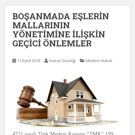
BOŞANMADA EŞLERİN
MALLARININ
YÖNETİMİNE İLİŞKİN
GEÇİCİ ÖNLEMLER
17 Eylül 2018
Hukuk Desteği
Medeni Hukuk
4721 sayılı Türk Medeni Kanunu “TMK” 199.