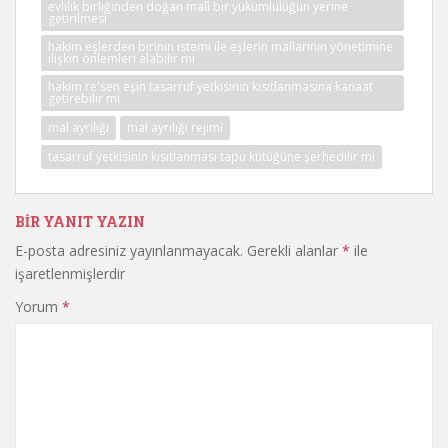
evlilik birliğinden doğan malî bir yükümlülüğün yerine
getirilmesi
hakim eşlerden birinin istemi ile eşlerin mallarının yönetimine
ilişkin önlemleri alabilir mi
hakim re'sen eşin tasarruf yetkisinin kısıtlanmasına kanaat
getirebilir mi
mal ayrılığı
mal ayrılığı rejimi
tasarruf yetkisinin kısıtlanması tapu kütüğüne şerhedilir mi
BIR YANIT YAZIN
E-posta adresiniz yayınlanmayacak.
Gerekli alanlar
*
ile
işaretlenmişlerdir
Yorum
*