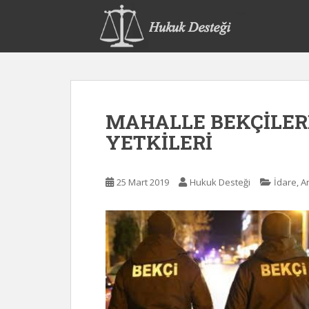
S
k
i
p
t
o
m
MAHALLE BEKÇİLER
a
i
YETKİLERİ
n
c
o
25 Mart 2019
Hukuk Desteği
İdare, 
n
t
e
n
t