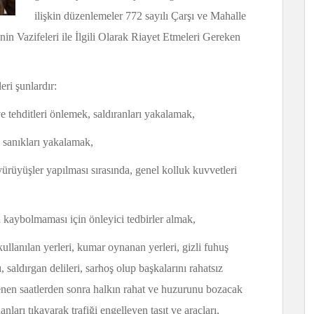
ilişkin düzenlemeler 772 sayılı Çarşı ve Mahalle
in Vazifeleri ile İlgili Olarak Riayet Etmeleri Gereken
eri şunlardır:
ve tehditleri önlemek, saldıranları yakalamak,
 sanıkları yakalamak,
rüyüşler yapılması sırasında, genel kolluk kuvvetleri
rin kaybolmaması için önleyici tedbirler almak,
llanılan yerleri, kumar oynanan yerleri, gizli fuhuş
, saldırgan delileri, sarhoş olup başkalarını rahatsız
enen saatlerden sonra halkın rahat ve huzurunu bozacak
ları tıkayarak trafiği engelleyen taşıt ve araçları,