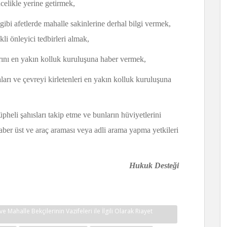
celikle yerine getirmek,
ibi afetlerde mahalle sakinlerine derhal bilgi vermek,
li önleyici tedbirleri almak,
arını en yakın kolluk kuruluşuna haber vermek,
ları ve çevreyi kirletenleri en yakın kolluk kuruluşuna
pheli şahısları takip etme ve bunların hüviyetlerini
raber üst ve araç araması veya adli arama yapma yetkileri
 Desteği
e Mahalle Bekçilerinin Vazifeleri ile İlgili Olarak Riayet