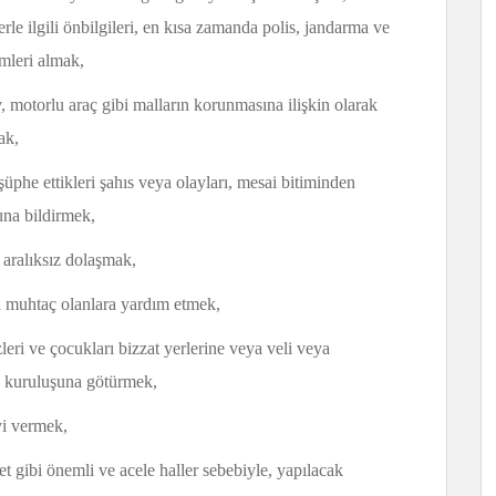
erle ilgili önbilgileri, en kısa zamanda polis, jandarma ve
emleri almak,
 motorlu araç gibi malların korunmasına ilişkin olarak
ak,
şüphe ettikleri şahıs veya olayları, mesai bitiminden
una bildirmek,
 aralıksız dolaşmak,
a muhtaç olanlara yardım etmek,
zleri ve çocukları bizzat yerlerine veya veli veya
uk kuruluşuna götürmek,
yi vermek,
t gibi önemli ve acele haller sebebiyle, yapılacak