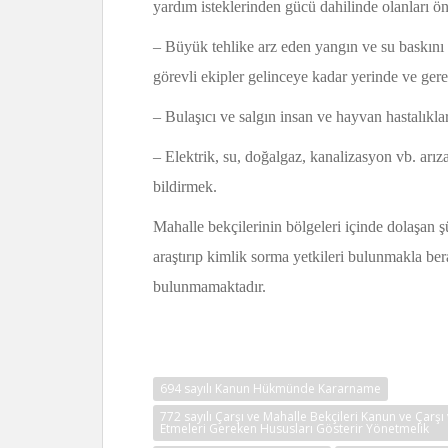
yardım isteklerinden gücü dahilinde olanları ön
– Büyük tehlike arz eden yangın ve su baskını g
görevli ekipler gelinceye kadar yerinde ve gerek
– Bulaşıcı ve salgın insan ve hayvan hastalıkl
– Elektrik, su, doğalgaz, kanalizasyon vb. arıza
bildirmek.
Mahalle bekçilerinin bölgeleri içinde dolaşan şü
araştırıp kimlik sorma yetkileri bulunmakla be
bulunmamaktadır.
Hukuk
694 sayılı Kanun Hükmünde Kararname
772 sayılı Çarşı ve Mahalle Bekçileri Kanun ve Çarşı v
Etmeleri Gereken Hususları Gösterir Yönetmelik