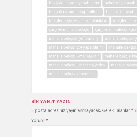
bekçi adli arama yapabilir mi
bekçi araç arayabil
bekçi üst araması yapabilir mi
bekçi üst arayabil
bekçilerin görev ve sorumlulukları
bekçilerin sor
çarşı ve mahalle bekçisi
çarşı ve mahalle bekçisi 
mahalle bekçileri yönetmeliği
mahalle bekçileri 
mahalle bekçisi gbt yapabilir mi
mahalle bekçisi
mahalle bekçisi kime bağlıdır
mahalle bekçisi kim
mahalle bekçisi üst arama yetkisi
mahalle bekçisi
mahalle bekçisi yönetmelik
BIR YANIT YAZIN
E-posta adresiniz yayınlanmayacak.
Gerekli alanlar
*
i
Yorum
*