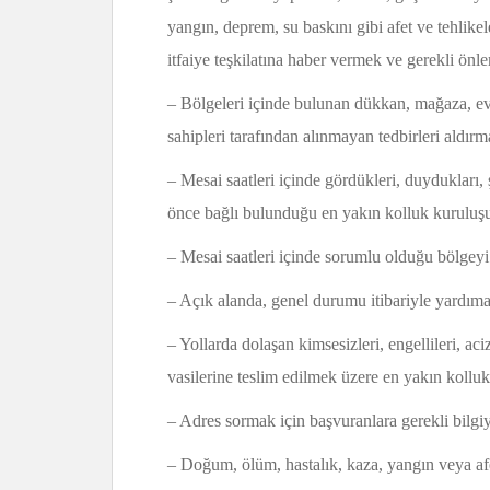
yangın, deprem, su baskını gibi afet ve tehlikel
itfaiye teşkilatına haber vermek ve gerekli önl
– Bölgeleri içinde bulunan dükkan, mağaza, ev,
sahipleri tarafından alınmayan tedbirleri aldırm
– Mesai saatleri içinde gördükleri, duydukları, 
önce bağlı bulunduğu en yakın kolluk kuruluş
– Mesai saatleri içinde sorumlu olduğu bölgeyi
– Açık alanda, genel durumu itibariyle yardım
– Yollarda dolaşan kimsesizleri, engellileri, aci
vasilerine teslim edilmek üzere en yakın koll
– Adres sormak için başvuranlara gerekli bilgi
– Doğum, ölüm, hastalık, kaza, yangın veya afe