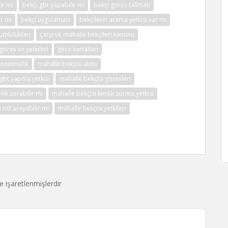
ir mi
bekçi gbt yapabilir mi
bekçi görev talimatı
ir mi
bekçi uygulaması
bekçilerin arama yetkisi var mı
umlulukları
çarşı ve mahalle bekçileri kanunu
görev ve yetkileri
gece kartalları
yönetmelik
mahalle bekçisi alımı
 gbt yapma yetkisi
mahalle bekçisi görevleri
lik sorabilir mi
mahalle bekçisi kimlik sorma yetkisi
 üst arayabilir mi
mahalle bekçisi yetkileri
le işaretlenmişlerdir