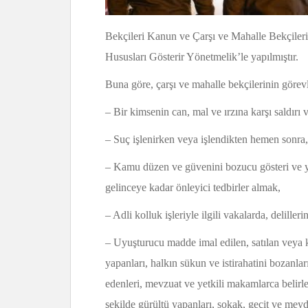
Bekçileri Kanun ve Çarşı ve Mahalle Bekçilerin
Hususları Gösterir Yönetmelik’le yapılmıştır.
Buna göre, çarşı ve mahalle bekçilerinin görevl
– Bir kimsenin can, mal ve ırzına karşı saldırı 
– Suç işlenirken veya işlendikten hemen sonra,
– Kamu düzen ve güvenini bozucu gösteri ve yü
gelinceye kadar önleyici tedbirler almak,
– Adli kolluk işleriyle ilgili vakalarda, delille
– Uyuşturucu madde imal edilen, satılan veya ku
yapanları, halkın sükun ve istirahatini bozanları
edenleri, mevzuat ve yetkili makamlarca belirl
şekilde gürültü yapanları, sokak, geçit ve meydan