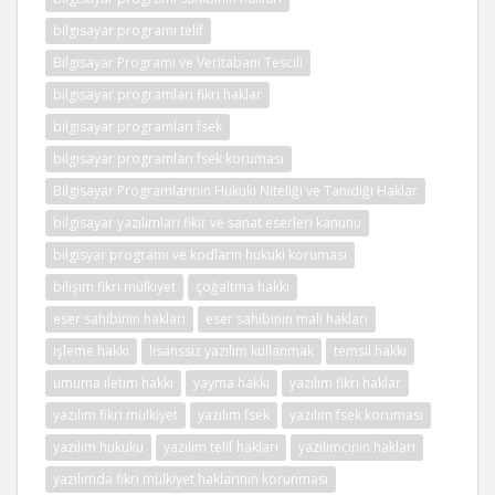
bilgisayar programı telif
Bilgisayar Programı ve Veritabanı Tescili
bilgisayar programları fikri haklar
bilgisayar programları fsek
bilgisayar programları fsek koruması
Bilgisayar Programlarının Hukuki Niteliği ve Tanıdığı Haklar
bilgisayar yazılımları fikir ve sanat eserleri kanunu
bilgisyar programı ve kodların hukuki koruması
bilişim fikri mülkiyet
çoğaltma hakkı
eser sahibinin hakları
eser sahibinin mali hakları
işleme hakkı
lisanssız yazılım kullanmak
temsil hakkı
umuma iletim hakkı
yayma hakkı
yazılım fikri haklar
yazılım fikri mülkiyet
yazılım fsek
yazılım fsek koruması
yazılım hukuku
yazılım telif hakları
yazılımcının hakları
yazılımda fikri mülkiyet haklarının korunması