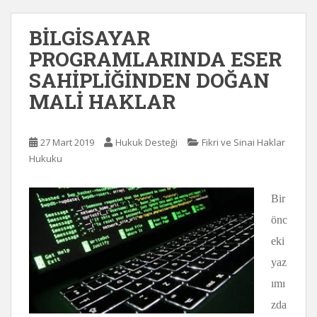
BİLGİSAYAR
PROGRAMLARINDA ESER
SAHİPLİĞİNDEN DOĞAN
MALİ HAKLAR
27 Mart 2019
Hukuk Desteği
Fikri ve Sinai Haklar
Hukuku
Bir
önc
eki
yaz
ımı
zda