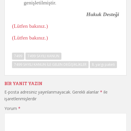
genişletilmiştir.
Hukuk Desteği
(Lütfen bakınız.)
(Lütfen bakınız.)
7499
7499 SAYILI KANUN
7499 SAYILI KANUN İLE GELEN DEĞİŞİKLİKLER
8. yargı paketi
BIR YANIT YAZIN
E-posta adresiniz yayınlanmayacak.
Gerekli alanlar
*
ile
işaretlenmişlerdir
Yorum
*