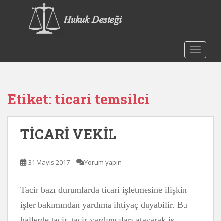
S
k
i
p
t
TOGGLE
o
m
a
Etiket:
ticari temsilci
i
n
c
TİCARİ VEKİL
o
n
t
31 Mayıs 2017
Yorum yapın
e
n
t
Tacir bazı durumlarda ticari işletmesine ilişkin
işler bakımından yardıma ihtiyaç duyabilir. Bu
hallerde tacir, tacir yardımcıları atayarak iş