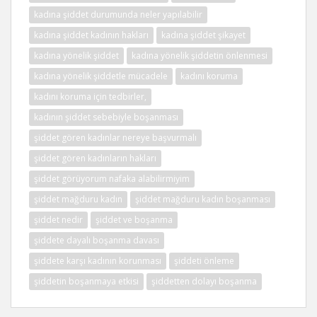
kadına şiddet durumunda neler yapılabilir
kadına şiddet kadının hakları
kadına şiddet şikayet
kadına yönelik şiddet
kadına yönelik şiddetin önlenmesi
kadına yönelik şiddetle mücadele
kadını koruma
kadını koruma için tedbirler,
kadının şiddet sebebiyle boşanması
şiddet gören kadınlar nereye başvurmalı
şiddet gören kadınların hakları
şiddet görüyorum nafaka alabilirmiyim
şiddet mağduru kadın
şiddet mağduru kadın boşanması
şiddet nedir
şiddet ve boşanma
şiddete dayalı boşanma davası
şiddete karşı kadının korunması
şiddeti önleme
şiddetin boşanmaya etkisi
şiddetten dolayı boşanma