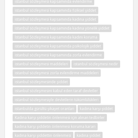
istanbul sözleşmesi kapsamında evlendirme
istanbul sözleşmesi kapsamında fiziksel şiddet
istanbul sözleşmesi kapsamında kadına şiddet
istanbul sözleşmesi kapsamında kadına yönelik şiddet
İstanbul Sözleşmesi kapsamında kadını koruma
istanbul sözleşmesi kapsamında psikolojik şiddet
istanbul sözleşmesi kapsamında zorla evlendirme
istanbul sözleşmesi maddeleri
istanbul sözleşmesi nedir
istanbul sözleşmesi zorla evlendirme maddeleri
istanbul sözleşmesinde şiddet
istanbul sözleşmesini kabul eden taraf devletler
istanbul sözleşmesiyle devletlerin tükümlülükleri
istanbulda gürültü şikayet oranları
kadına karşı şiddet
Kadına karşı şiddetin önlenmesi için alınan tedbirler
kadına karşı şiddetin önlenmesi koruma kararı
kadına karşı şiddettin önlenmesi
kadına şiddet