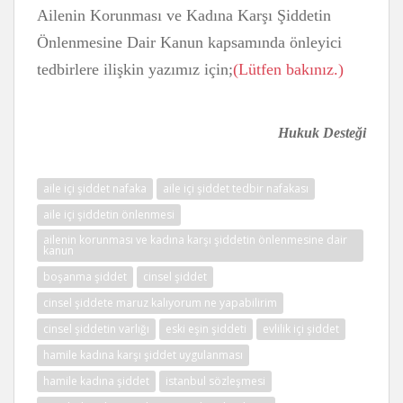
Ailenin Korunması ve Kadına Karşı Şiddetin
Önlenmesine Dair Kanun kapsamında önleyici
tedbirlere ilişkin yazımız için;
(Lütfen bakınız.)
Hukuk Desteği
aile içi şiddet nafaka
aile içi şiddet tedbir nafakası
aile içi şiddetin önlenmesi
ailenin korunması ve kadına karşı şiddetin önlenmesine dair
kanun
boşanma şiddet
cinsel şiddet
cinsel şiddete maruz kalıyorum ne yapabilirim
cinsel şiddetin varlığı
eski eşin şiddeti
evlilik içi şiddet
hamile kadına karşı şiddet uygulanması
hamile kadına şiddet
istanbul sözleşmesi