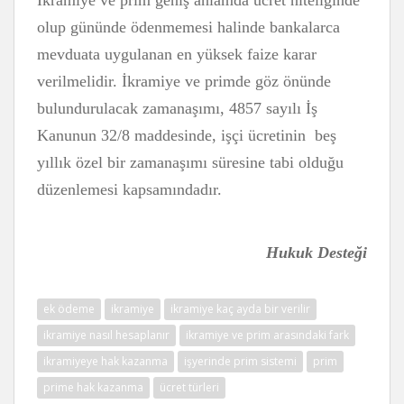
İkramiye ve prim geniş anlamda ücret niteliğinde
olup gününde ödenmemesi halinde bankalarca
mevduata uygulanan en yüksek faize karar
verilmelidir. İkramiye ve primde göz önünde
bulundurulacak zamanaşımı, 4857 sayılı İş
Kanunun 32/8 maddesinde, işçi ücretinin beş
yıllık özel bir zamanaşımı süresine tabi olduğu
düzenlemesi kapsamındadır.
Hukuk Desteği
ek ödeme
ikramiye
ikramiye kaç ayda bir verilir
ikramiye nasıl hesaplanır
ikramiye ve prim arasındaki fark
ikramiyeye hak kazanma
işyerinde prim sistemi
prim
prime hak kazanma
ücret türleri