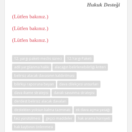
Hukuk Desteği
(Lütfen bakınız.)
(Lütfen bakınız.)
(Lütfen bakınız.)
12. yargı paketi meclis süreci
12.Yargı Paketi
adil yargılanma hakkı
alacağın belirlenebilirliği kriteri
belirsiz alacak davasının kaldırılması
bilirkişi raporuna beyan
dava dilekçesi unsurları
dava ikame stratejisi
davalı savunma stratejisi
derdest belirsiz alacak davaları
destekten yoksun kalma tazminatı
ek dava açma yasağı
faiz yürütülmesi
geçici maddeler
hak arama hürriyeti
hak kaybının önlenmesi