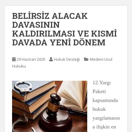
BELİRSİZ ALACAK
DAVASININ
KALDIRILMASI VE KISMİ
DAVADA YENİ DÖNEM
29 Haziran 2026
Hukuk Desteği
Medeni Usul
Hukuku
12.Yargı
Paketi
kapsamında
hukuk
yargılamasın
a ilişkin en