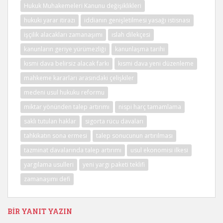
Hukuk Muhakemeleri Kanunu değişiklikleri
hukuki yarar itirazı
iddianın genişletilmesi yasağı istisnası
işçilik alacakları zamanaşımı
ıslah dilekçesi
kanunların geriye yürümezliği
kanunlaşma tarihi
kısmi dava belirsiz alacak farkı
kısmi dava yeni düzenleme
mahkeme kararları arasındaki çelişkiler
medeni usul hukuku reformu
miktar yönünden talep artırımı
nispi harç tamamlama
saklı tutulan haklar
sigorta rücu davaları
tahkikatın sona ermesi
talep sonucunun artırılması
tazminat davalarında talep artırımı
usul ekonomisi ilkesi
yargılama usulleri
yeni yargı paketi teklifi
zamanaşımı defi
BIR YANIT YAZIN