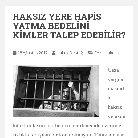
HAKSIZ YERE HAPİS
YATMA BEDELİNİ
KİMLER TALEP EDEBİLİR?
18 Ağustos 2017
Hukuk Desteği
Ceza Hukuku
Ceza
yargıla
masınd
a
haksız
ve uzun
tutukluluk süreleri hemen her dönemde üzerinde
sıklıkla tartışılan bir konu olmuştur. Tutuklamalar