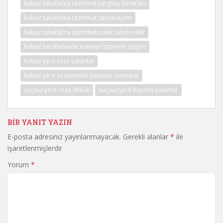
haksız tutuklama tazminat yargıtay kararları
haksız tutuklama tazminat zamanaşımı
haksız tutuklama tazminatı nasıl tahsil edilir
haksız tutuklamada manevi tazminat değeri
haksız yere ceza yatanlar
haksız yere cezaevinde yatanlar tazminat
suçsuz yere ceza almak
suçsuz yere hapiste yatanlar
BIR YANIT YAZIN
E-posta adresiniz yayınlanmayacak.
Gerekli alanlar
*
ile
işaretlenmişlerdir
Yorum
*